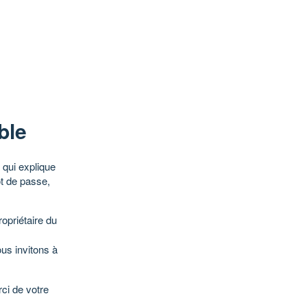
ble
qui explique
ot de passe,
opriétaire du
ous invitons à
ci de votre