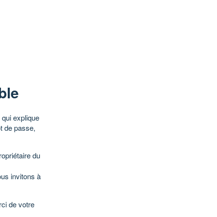
ble
qui explique
ot de passe,
opriétaire du
ous invitons à
ci de votre