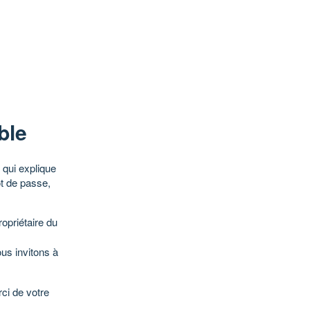
ble
qui explique
ot de passe,
opriétaire du
ous invitons à
ci de votre