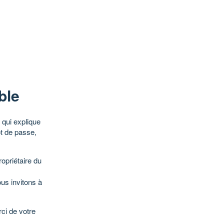
ble
qui explique
ot de passe,
opriétaire du
ous invitons à
ci de votre